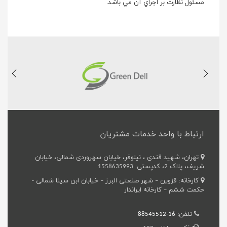
مسئول نظارت بر اجراي آن مي باشد.
ارتباط با واحد خدمات مشتریان
تهران، شهید قندی ، نیلوفر، خیابان سهروردی شمالی، خیابان
شریف، پلاک 2، کدپستی: 1558635993
کارخانه: قزوین – شهر صنعتی البرز – خیابان ابن سینا شمالی -
حکمت ششم – کارخانه ایراندار
تلفن:
16-88545512