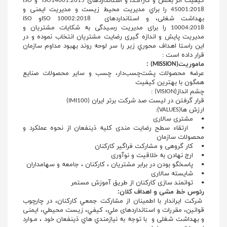
كيفيت اثر بخش و كارآمـد، و استانداردهای ISO14001:2015 و ISO
45001:2018 را براي مدیریت محيط زيست و مدیریت ایمنی و
بهداشت شغلی، و استانداردهای ISO 10002:2018و ISO
10004:2018 را برای مدیریت رسیدگی به شکایات مشتریان و
مدیریت پایش و اندازه گیری رضایت مشتریان انتخاب نموده و در
اين راستا اهداف محوري زير را سر لوحه روند بهبود مداوم سازمان
قرار داده است :
ماموریت(MISSION) :
عرضه محصولات پشت‌چسب‌دار، چسب و سایر محصولات صنایع
همگون با بهترین کیفیت
چشم انداز(VISION) :
قرار گرفتن در لیست صد شرکت برتر ایران (IMI100)
ارزش ها(VALUES):
• مشتری سالاری
• ارتقاء سطح رضایت مندی کلیه ذینفعان از نحوه عملکرد و
محصولات سازمان
• کار گروهی و مشارکت فراگیر کارکنان
• ارج نهادن به خلاقیت و نوآوری
• پاسخگو بودن در برابر مشتریان ، کارکنان ، جامعه و سهامداران
• شایسته سالاری
• توانمند سازی کارکنان از طریق آموزش مستمر
رئوس خط مشی و اهداف کلان:
شركت ایراندار با اطمينان از مشاركت جمعي كاركنان، در چارچوب
قوانين، مقررات و استانداردهای ملي، كيفي، زيست محيطي، ایمنی
و بهداشت شغلی و با توجه به نيازمندي هاي ذینفعان خود ، مـوارد