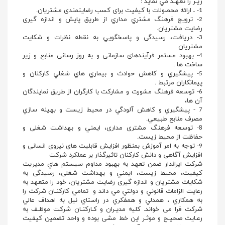
زيـر را تعهـد مي نمايد :
1- ـ ارائه محصولات با کیفیت برای کسب رضایتمندی مشتریان.
2- ترويج فرهنگ مشتري مداري از طریق پایش و اندازه گیری
رضایت مشتریان.
3- دریافت، رسیدگی و پاسخگويي به نقطه نظرات و شكايت
مشتريان
4- بهبود مستمر فرآيندهای سازمانی و به روز رسانی منابع و زير
ساخت ها .
5- پيشگيري و كاهش حوادث و بيماري هاي شغلي كاركنان و
پیمانکاران مرتبط .
6- توسعه فرهنگ مشورت و مشارکت با کارگران از طریق نمایندگان
آن ها،
7 - پيشگيري و كاهش آلودگي در محيط زيست و بهينه سازي
مصرف منابع طبيعي.
8- توسعه فرهنگ مشتری مداری، ايمني و بهداشت شغلی و
حفاظت از محيط زيست.
9- توجه به امر آموزش بمنظور افزایش قابلیت های نیروی انسانی و
افزایش آگاهی و دانش کارکنان تاثیرگذار بر عملکرد شرکت
شركت ایراندار ضمن تعهد به بهبود مداوم سيستم هاي مديريت
كيفيت، محيط زيست، ايمني و بهداشت شغلی، رسیدگی به
شکایات مشتریان و اندازه گیری رضایت مشتریان، خود را متعهد به
رعايت الزامات قانوني و دولتي مي داند و تمامي كاركنـان شركت را
به همكاري ، همدلي و همفكري در راستاي نيل به اهداف عالي
شركت فرا می خواند. كليه مديـران و كـاركنـان شركت موظـف به
رعـايت صحيـح و موثـر اين خط مشی بوده و واحد تضمین کیفیت