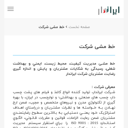
Toggle
navigation
صفحه نخست
خط مشی شرکت
خط مشی شرکت
خط مشـی مدیریت کیفیت، محيط زيست، ايمني و بهداشت
شغلی، رسیدگی به شکایات مشتریان و پایش و اندازه گیری
رضایت مشتریان شرکت ایراندار
معرفی شرکت :
شـركت ایراندار، توليد كننده انواع کاغذ و فیلم های پشت چسب
دار، چسب های صنعتی و بهداشتی؛ و نوارچسب در ايران، با بهره
گيري از تكنولوژي مدرن و نيـروهاي متخصص و مجرب، ضمن ارج
نهــادن بــه خــواستـه ها و نظـرات مشتـريـان و درراستاي اهـداف
استراتژیک خـود يعنــي دستيـابي بـه بـالاتـرين سطـوح رضايتمنـدي
مشتـريان ضمن رعايت الزامات، قوانين و مقررات قـانـوني، الگـوي
استـانـدارد 2015 : ISO 9001 را بـراي استقرار سيستم مديريت