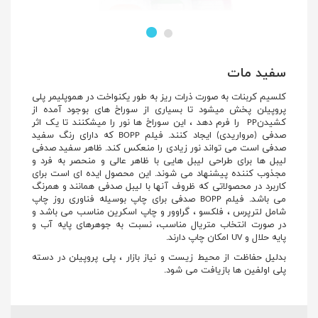
سفید مات
کلسیم کربنات به صورت ذرات ریز به طور یکنواخت در هموپلیمر پلی
پروپیلن پخش میشود تا بسیاری از سوراخ های بوجود آمده از
کشیدنPP را فرم دهد ، این سوراخ ها نور را میشکنند تا یک اثر
صدفی (مرواریدی) ایجاد کنند. فیلم BOPP که دارای رنگ سفید
صدفی است می تواند نور زیادی را منعکس کند. ظاهر سفید صدفی
لیبل ها برای طراحی لیبل هایی با ظاهر عالی و منحصر به فرد و
مجذوب کننده پیشنهاد می شوند. این محصول ایده ای است برای
کاربرد در محصولاتی که ظروف آنها با لیبل صدفی همانند و همرنگ
می باشد. فیلم BOPP صدفی برای چاپ بوسیله فناوری روز چاپ
شامل لترپرس ، فلکسو ، گراوور و چاپ اسکرین مناسب می باشد و
در صورت انتخاب متریال مناسب، نسبت به جوهرهای پایه آب و
پایه حلال و UV امکان چاپ دارند.
بدلیل حفاظت از محیط زیست و نیاز بازار ، پلی پروپیلن در دسته
پلی اولفین ها بازیافت می شود.