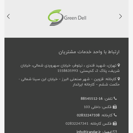
ارتباط با واحد خدمات مشتریان
تهران، شهید قندی ، نیلوفر، خیابان سهروردی شمالی، خیابان
شریف، پلاک 2، کدپستی: 1558635993
کارخانه: قزوین – شهر صنعتی البرز – خیابان ابن سینا شمالی -
حکمت ششم – کارخانه ایراندار
تلفن:
16-88545512
فکس: داخلی 103
کارخانه:
02832247338
فکس کارخانه: 02832247341
ایمیل: info@irandar.ir